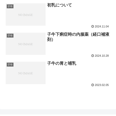
初乳について
子牛
2024.11.04
子牛下痢症時の内服薬（経口補液
子牛
剤）
2024.10.28
子牛の胃と哺乳
子牛
2023.02.05