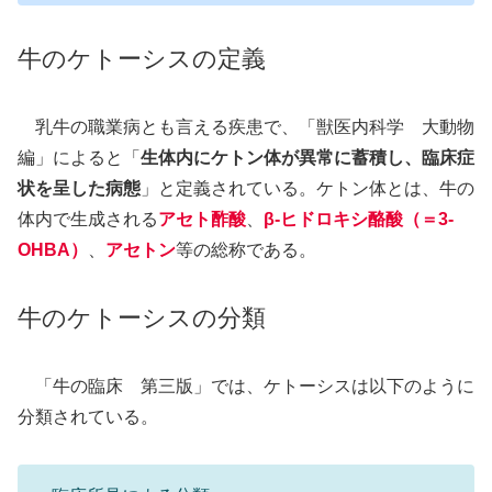
牛のケトーシスの定義
乳牛の職業病とも言える疾患で、「獣医内科学 大動物
編」によると「
生体内にケトン体が異常に蓄積し、
臨床症
状を呈した病態
」と定義されている。ケトン体とは、牛の
体内で生成される
アセト酢酸
、
β-ヒドロキシ酪酸
（＝3-
OHBA）
、
アセトン
等の総称である。
牛のケトーシスの分類
「牛の臨床 第三版」では、ケトーシスは以下のように
分類されている。