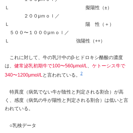
Ｌ 擬陽性（±）
２００μｍｏｌ／
Ｌ 陽 性（＋）
５００〜１０００μｍｏｌ／
Ｌ 強陽性（++）
これに対して、牛の乳汁中のβ-ヒドロキシ酪酸の濃度
は、
健常泌乳初期牛で100〜560μmol/L
、
ケトーシス牛で
2
340〜1200μmol/L
と言われている。
特異度（病気でない牛が陰性と判定される割合）が高
く、感度（病気の牛が陽性と判定される割合）は低いと言
われている。
○乳検データ