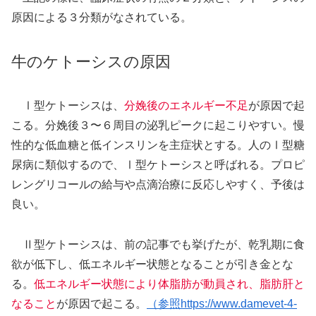
原因による３分類がなされている。
牛のケトーシスの原因
Ⅰ型ケトーシスは、
分娩後のエネルギー不足
が原因で起
こる。分娩後３〜６周目の泌乳ピークに起こりやすい。慢
性的な低血糖と低インスリンを主症状とする。人のⅠ型糖
尿病に類似するので、Ⅰ型ケトーシスと呼ばれる。プロピ
レングリコールの給与や点滴治療に反応しやすく、予後は
良い。
Ⅱ型ケトーシスは、前の記事でも挙げたが、乾乳期に食
欲が低下し、低エネルギー状態となることが引き金とな
る。
低エネルギー状態により体脂肪が動員され、脂肪肝と
なること
が原因で起こる。
（参照https://www.damevet-4-