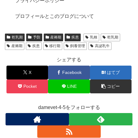
プライバシーポリシー
プロフィールとこのブログについて
乾乳期
予防
産褥期
疾患
乳検
乾乳期
産褥期
疾患
移行期
飼養管理
高泌乳牛
シェアする
X
Facebook
はてブ
Pocket
LINE
コピー
damevet-4-5をフォローする