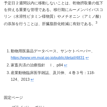
予定日２週間以内に移動しないことは、乾物摂取量の低下
を抑える重要な管理である。移行期にルーメンバイパスコ
リン（水溶性ビタミン様物質）やメチオニン（アミノ酸）
3
の添加を行うことは、肝臓脂肪化軽減に有効である。
動物用医薬品データベース、サンケトペーパー、
https://www.vm.nval.go.jp/public/detail/4831
↩︎
家畜共済の治療指針 Ⅰ、p84
↩︎
産業動物臨床医学雑誌、及川伸、４巻３号：118-
124、2013
↩︎
固定ページ