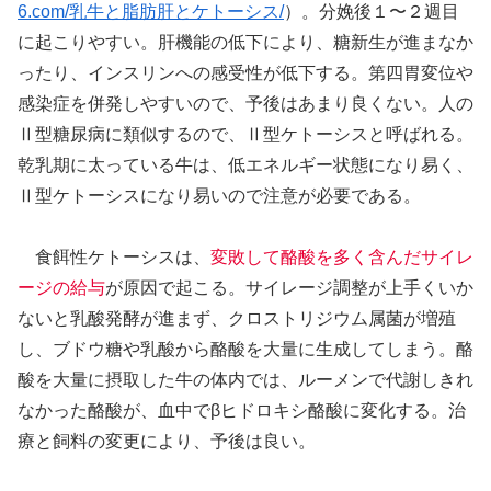
6.com/乳牛と脂肪肝とケトーシス/
）。分娩後１〜２週目
に起こりやすい。肝機能の低下により、糖新生が進まなか
ったり、インスリンへの感受性が低下する。第四胃変位や
感染症を併発しやすいので、予後はあまり良くない。人の
Ⅱ型糖尿病に類似するので、Ⅱ型ケトーシスと呼ばれる。
乾乳期に太っている牛は、低エネルギー状態になり易く、
Ⅱ型ケトーシスになり易いので注意が必要である。
食餌性ケトーシスは、
変敗して酪酸を多く含んだサイレ
ージの給与
が原因で起こる。サイレージ調整が上手くいか
ないと乳酸発酵が進まず、クロストリジウム属菌が増殖
し、ブドウ糖や乳酸から酪酸を大量に生成してしまう。酪
酸を大量に摂取した牛の体内では、ルーメンで代謝しきれ
なかった酪酸が、血中でβヒドロキシ酪酸に変化する。治
療と飼料の変更により、予後は良い。