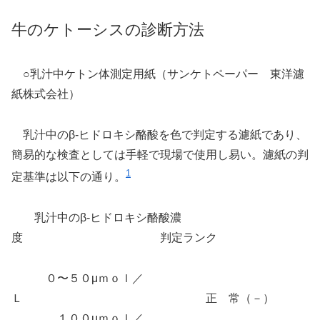
牛のケトーシスの診断方法
○乳汁中ケトン体測定用紙（サンケトペーパー 東洋濾
紙株式会社）
乳汁中のβ-ヒドロキシ酪酸を色で判定する濾紙であり、
簡易的な検査としては手軽で現場で使用し易い。濾紙の判
1
定基準は以下の通り。
乳汁中のβ-ヒドロキシ酪酸濃
度 判定ランク
０〜５０μｍｏｌ／
Ｌ 正 常（－）
１００μｍｏｌ／