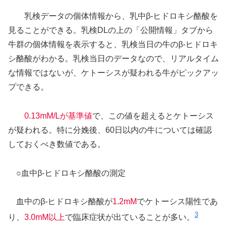
乳検データの個体情報から、乳中β-ヒドロキシ酪酸を
見ることができる。乳検DLの上の「公開情報」タブから
牛群の個体情報を表示すると、乳検当日の牛のβ-ヒドロキ
シ酪酸がわかる。乳検当日のデータなので、リアルタイム
な情報ではないが、ケトーシスが疑われる牛がピックアッ
プできる。
0.13mM/Lが基準値
で、この値を超えるとケトーシス
が疑われる。特に分娩後、60日以内の牛については確認
しておくべき数値である。
○血中β-ヒドロキシ酪酸の測定
血中のβ-ヒドロキシ酪酸が
1.2mM
でケトーシス陽性であ
3
り、
3.0mM以上
で臨床症状が出ていることが多い。