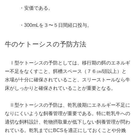
・安価である。
・300mLを３〜５日間経口投与。
牛のケトーシスの予防方法
Ⅰ型ケトーシスの予防としては、移行期の餌のエネルギ
ー不足をなくすこと、餌槽スペース（７６㎝/頭以上）と
水場が十分に確保されていること、スリーストールなら牛
床がしっかりと確保されていることが重要となる。
Ⅱ型ケトーシスの予防は、乾乳後期にエネルギー不足に
なりにくいような飼養管理が重要である。特に乾乳牛への
適切な飼料設計、乾物摂取量が低下しない飼養管理が問わ
れている。乾乳までにBCSを適正にしておくことや分娩