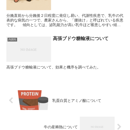
分娩直前から分娩後２日程度に発症し易い、代謝性疾患で、乳牛の代
表的な病気の一つで、農家さんから、「腰抜け」と呼ばれている疾患
です。 傾向としては、泌乳能力が高い乳牛ほど罹患しやすい傾向
があります。 目次 １）定義 ２）原因 ３）症状 4）...
高張ブドウ糖輸液について
内因性
高張ブドウ糖輸液について、効果と機序を調べてみた。
乳蛋白質とアミノ酸について
牛の産褥熱について