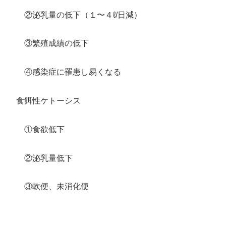
②泌乳量の低下（１〜４ℓ/日減）
③繁殖成績の低下
④感染症に罹患し易くなる
食餌性ケトーシス
①食欲低下
②泌乳量低下
③軟便、未消化便