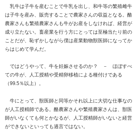
乳牛は子牛を産むことで牛乳を出し、和牛等の繁殖雌牛
は子牛を産み、販売することで農家さんの収益となる。酪
農家さんも繁殖農家さんも牛がお産をしなければ、経営が
成り立たない。畜産業を行う方にとっては至極当たり前の
ことだが、恥ずかしながら僕は産業動物獣医師になってか
らはじめて学んだ。
ではどうやって、牛を妊娠させるのか？ － ほぼすべ
ての牛が、人工授精や受精卵移植による種付けである
（99.5％以上）。
牛にとって、獣医師と同等かそれ以上に大切な仕事なの
が人工授精師である。酪農家さんや繁殖農家さんは、獣医
師がいなくても何とかなるが、人工授精師がいないと経営
ができないといっても過言ではない。