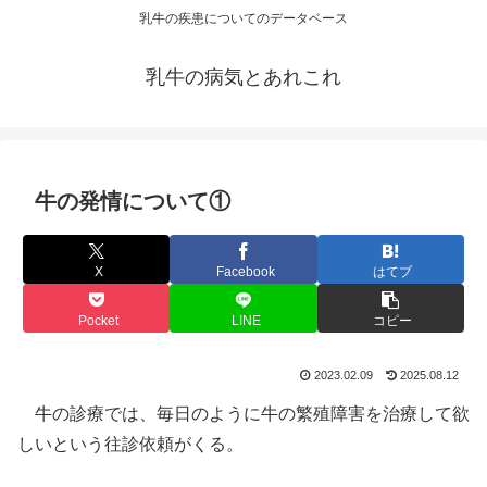
乳牛の疾患についてのデータベース
乳牛の病気とあれこれ
牛の発情について①
X
Facebook
はてブ
Pocket
LINE
コピー
2023.02.09
2025.08.12
牛の診療では、毎日のように牛の繁殖障害を治療して欲
しいという往診依頼がくる。